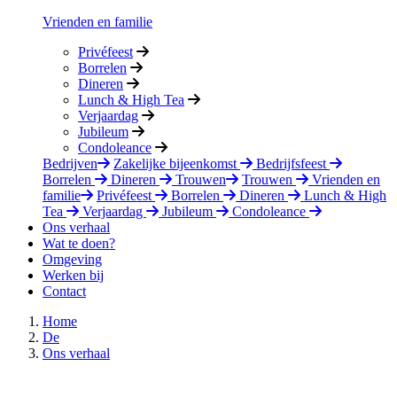
Vrienden en familie
Privéfeest
Borrelen
Dineren
Lunch & High Tea
Verjaardag
Jubileum
Condoleance
Bedrijven
Zakelijke bijeenkomst
Bedrijfsfeest
Borrelen
Dineren
Trouwen
Trouwen
Vrienden en
familie
Privéfeest
Borrelen
Dineren
Lunch & High
Tea
Verjaardag
Jubileum
Condoleance
Ons verhaal
Wat te doen?
Omgeving
Werken bij
Contact
Home
De
Ons verhaal