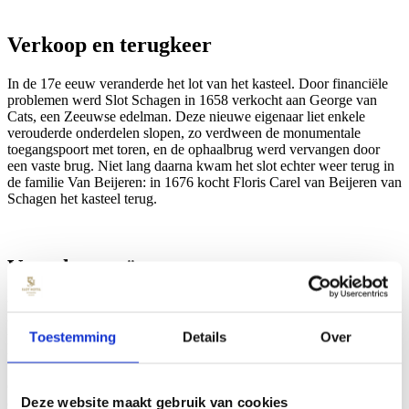
Verkoop en terugkeer
In de 17e eeuw veranderde het lot van het kasteel. Door financiële
problemen werd Slot Schagen in 1658 verkocht aan George van
Cats, een Zeeuwse edelman. Deze nieuwe eigenaar liet enkele
verouderde onderdelen slopen, zo verdween de monumentale
toegangspoort met toren, en de ophaalbrug werd vervangen door
een vaste brug. Niet lang daarna kwam het slot echter weer terug in
de familie Van Beijeren: in 1676 kocht Floris Carel van Beijeren van
Schagen het kasteel terug.
Verval tot ruïne
Van een echte “hereniging” was desondanks nauwelijks sprake,
want Floris woonde op een kasteel in België en liet Slot Schagen
Toestemming
Details
Over
leeg achter. Vanaf het begin van de 18e eeuw werd het kasteel niet
meer bewoond en begon het gebouw langzaam te vervallen.
Gedurende de 18e eeuw takelde het slot steeds verder af. Aan het
Deze website maakt gebruik van cookies
eind van die eeuw, tijdens de Brits-Russische invasie van 1799,