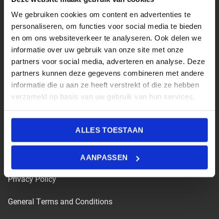
SLOT HOTEL | HOTEL
MARKTSTAD
We gebruiken cookies om content en advertenties te
personaliseren, om functies voor social media te bieden
Hotel / Slapen
en om ons websiteverkeer te analyseren. Ook delen we
informatie over uw gebruik van onze site met onze
Eten & Drinken
partners voor social media, adverteren en analyse. Deze
partners kunnen deze gegevens combineren met andere
Meeting & Events | Bedrijven
informatie die u aan ze heeft verstrekt of die ze hebben
verzameld op basis van uw gebruik van hun services.
Meeting & Events | Vrienden en
familie
ALLES TOESTAAN
Ons verhaal
Werken bij
AANPASSEN
Privacy Policy
General Terms and Conditions