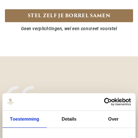
STEL ZELF JE BORREL SAMEN
Geen verplichtingen, wel een concreet voorstel
WE HADDEN MET ONZE
Toestemming
Details
Over
VRIENDENGROEP EEN