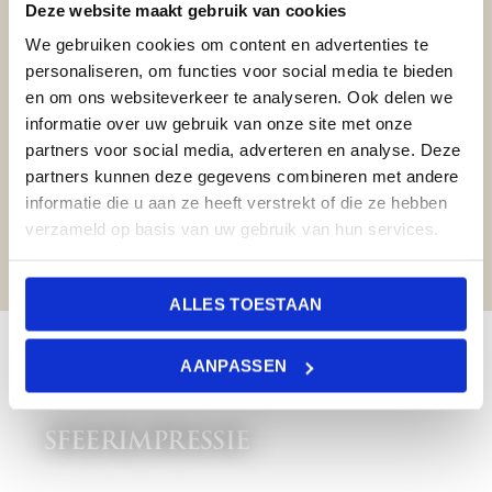
HEERLIJK DINER IN DE
Deze website maakt gebruik van cookies
RIDDERZAAL. MOOIE
We gebruiken cookies om content en advertenties te
RUIMTE, VRIENDELIJK
personaliseren, om functies voor social media te bieden
en om ons websiteverkeer te analyseren. Ook delen we
PERSONEEL EN HET ETEN
informatie over uw gebruik van onze site met onze
WAS TOP!
partners voor social media, adverteren en analyse. Deze
partners kunnen deze gegevens combineren met andere
informatie die u aan ze heeft verstrekt of die ze hebben
TAMARA SCHIPPER
verzameld op basis van uw gebruik van hun services.
ALLES TOESTAAN
AANPASSEN
SFEERIMPRESSIE