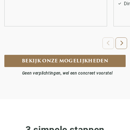
Di
BEKIJK ONZE MOGELIJKHEDEN
Geen verplichtingen, wel een concreet voorstel
3 simpele stappen