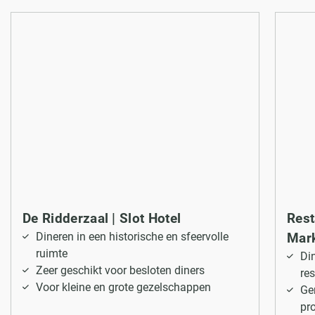
De Ridderzaal | Slot Hotel
Rest
Dineren in een historische en sfeervolle
Mark
ruimte
Di
Zeer geschikt voor besloten diners
re
Voor kleine en grote gezelschappen
Ge
pr